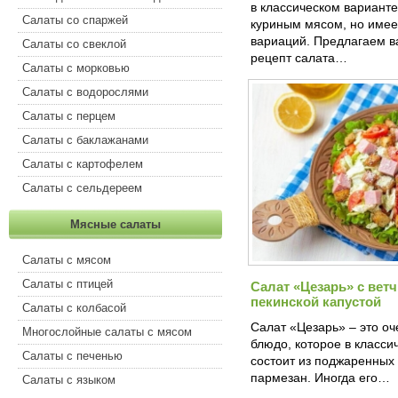
в классическом варианте
Салаты со спаржей
куриным мясом, но имее
вариаций. Предлагаем в
Салаты со свеклой
рецепт салата…
Салаты с морковью
Салаты с водорослями
Салаты с перцем
Салаты с баклажанами
Салаты с картофелем
Салаты с сельдереем
Мясные салаты
Салаты с мясом
Салаты с птицей
Салат «Цезарь» с вет
пекинской капустой
Салаты с колбасой
Салат «Цезарь» – это о
Многослойные салаты с мясом
блюдо, которое в класси
Салаты с печенью
состоит из поджаренных 
пармезан. Иногда его…
Салаты с языком