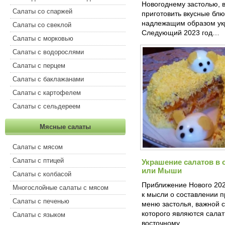
Новогоднему застолью, в
Салаты со спаржей
приготовить вкусные блю
надлежащим образом ук
Салаты со свеклой
Следующий 2023 год…
Салаты с морковью
Салаты с водорослями
Салаты с перцем
Салаты с баклажанами
Салаты с картофелем
Салаты с сельдереем
Мясные салаты
Салаты с мясом
Салаты с птицей
Украшение салатов в
или Мыши
Салаты с колбасой
Приближение Нового 202
Многослойные салаты с мясом
к мысли о составлении 
Салаты с печенью
меню застолья, важной 
которого являются салат
Салаты с языком
восточному…