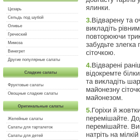
ялинки.
Цезарь
Сельдь под шубой
3.
Відварену та о
Оливье
викладіть рівни
Греческий
повторюючи трик
Мимоза
забудьте злегка 
сіточкою.
Винегрет
Другие популярные салаты
4.
Відварені рані
відокремте білки 
Сладкие салаты
та викладіть шар
Фруктовые салаты
майонезну сіточк
Овощные сладкие салаты
майонезом.
Оригинальные салаты
5.
Горіхи й жовтки
перемішайте. Дод
Желейные салаты
перемішайте. Ви
Салаты для тарталеток
натріть на мілкій
Салаты для детей