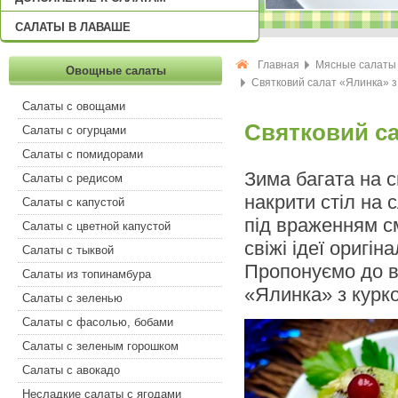
САЛАТЫ В ЛАВАШЕ
Главная
Мясные салаты
Овощные салаты
Святковий салат «Ялинка» з 
Салаты с овощами
Святковий са
Салаты с огурцами
Салаты с помидорами
Зима багата на с
Салаты с редисом
накрити стіл на 
Салаты с капустой
під враженням с
Салаты с цветной капустой
свіжі ідеї оригі
Салаты с тыквой
Пропонуємо до в
Салаты из топинамбура
«Ялинка» з курко
Салаты с зеленью
Салаты с фасолью, бобами
Салаты с зеленым горошком
Салаты с авокадо
Несладкие салаты с ягодами