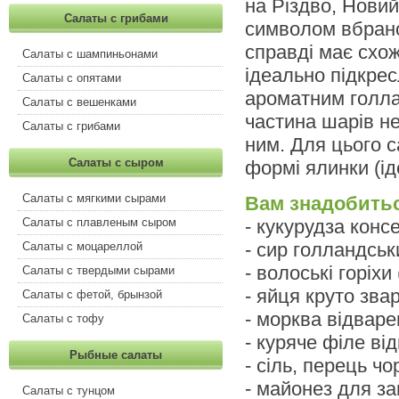
на Різдво, Новий
Салаты с грибами
символом вбрано
справді має схож
Салаты с шампиньонами
ідеально підкрес
Салаты с опятами
ароматним голла
Салаты с вешенками
частина шарів н
Салаты с грибами
ним. Для цього с
Салаты с сыром
формі ялинки (ід
Салаты с мягкими сырами
Вам знадобить
Салаты с плавленым сыром
- кукурудза конс
- сир голландськ
Салаты с моцареллой
- волоські горіхи
Салаты с твердыми сырами
- яйця круто звар
Салаты с фетой, брынзой
- морква відваре
Салаты с тофу
- куряче філе ві
Рыбные салаты
- сіль, перець ч
- майонез для з
Салаты с тунцом