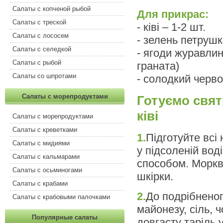
Салаты с копченой рыбой
Для прикрас:
Салаты с треской
- ківі – 1-2 шт.
Салаты с лососем
- зелень петрушк
Салаты с селедкой
- ягоди журавли
Салаты с рыбой
граната)
Салаты со шпротами
- солодкий черв
Салаты с морепродуктами
Готуємо свят
ківі
Салаты с морепродуктами
Салаты с креветками
1.
Підготуйте всі 
Салаты с мидиями
у підсоленій вод
Салаты с кальмарами
способом. Моркву
Салаты с осьминогами
шкірки.
Салаты с крабами
2.
До подрібненог
Салаты с крабовыми палочками
майонезу, сіль, 
Популярные салаты
довгасту таріль 