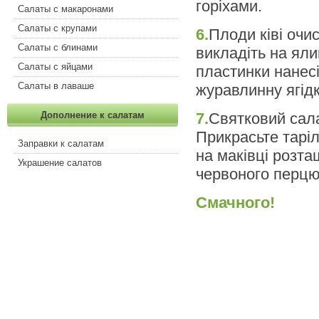
горіхами.
Салаты с макаронами
Салаты с крупами
6.
Плоди ківі очи
Салаты с блинами
викладіть на яли
Салаты с яйцами
пластинки нанесі
Салаты в лаваше
журавлинну ягід
7.
Святковий сала
Дополнение к салатам
Прикрасьте тарі
Заправки к салатам
на маківці розта
Украшение салатов
червоного перцю
Смачного!