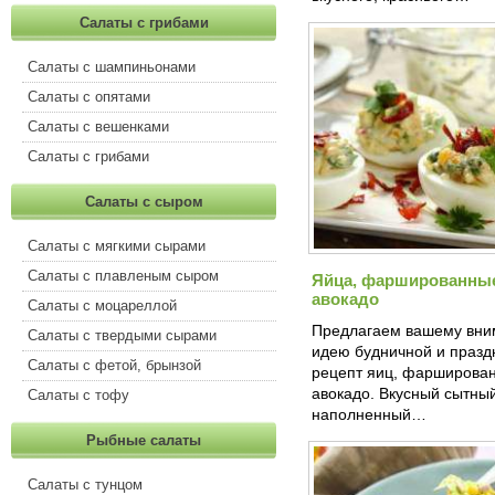
Салаты с грибами
Салаты с шампиньонами
Салаты с опятами
Салаты с вешенками
Салаты с грибами
Салаты с сыром
Салаты с мягкими сырами
Салаты с плавленым сыром
Яйца, фаршированные
авокадо
Салаты с моцареллой
Предлагаем вашему вни
Салаты с твердыми сырами
идею будничной и праздн
Салаты с фетой, брынзой
рецепт яиц, фарширован
авокадо. Вкусный сытный
Салаты с тофу
наполненный…
Рыбные салаты
Салаты с тунцом