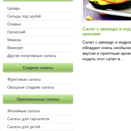
Цезарь
Сельдь под шубой
Оливье
Салат с авокадо и ке
Греческий
орехами
Мимоза
Салат с авокадо и кедр
обладает очень необыч
Винегрет
вкусом и приятным аром
Другие популярные салаты
подать этот салат в…
Сладкие салаты
Фруктовые салаты
Овощные сладкие салаты
Оригинальные салаты
Желейные салаты
Салаты для тарталеток
Салаты для детей