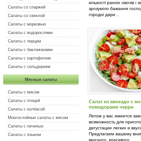
кількості ранніх овочів і 
Салаты со спаржей
зрозуміло бажання госпо
городні дари…
Салаты со свеклой
Салаты с морковью
Салаты с водорослями
Салаты с перцем
Салаты с баклажанами
Салаты с картофелем
Салаты с сельдереем
Мясные салаты
Салаты с мясом
Салаты с птицей
Салат из авокадо с м
помидорами черри
Салаты с колбасой
Летом у вас имеется за
Многослойные салаты с мясом
возможность для пригот
Салаты с печенью
дегустации легких и вкус
Предлагаем вашему вни
Салаты с языком
вкусного, красивого…