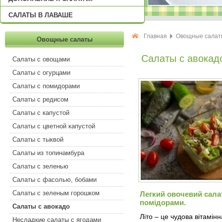
САЛАТЫ В ЛАВАШЕ
Главная
Овощные салат
Овощные салаты
Салаты с авокад
Салаты с овощами
Салаты с огурцами
Салаты с помидорами
Салаты с редисом
Салаты с капустой
Салаты с цветной капустой
Салаты с тыквой
Салаты из топинамбура
Салаты с зеленью
Салаты с фасолью, бобами
Салаты с зеленым горошком
Легкий овочевий салат
помідорами.
Салаты с авокадо
Літо – це чудова вітамін
Несладкие салаты с ягодами