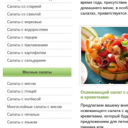
время года, присутствие
Салаты со спаржей
домашнего меню, в особ
салатах, приветствуется
Салаты со свеклой
Салаты с морковью
Салаты с водорослями
Салаты с перцем
Салаты с баклажанами
Салаты с картофелем
Салаты с сельдереем
Мясные салаты
Салаты с мясом
Салаты с птицей
Освежающий салат с 
и креветками
Салаты с колбасой
Предлагаем вашему вни
Многослойные салаты с мясом
освежающего салата с а
Салаты с печенью
креветками, который бу
предложением для летне
Салаты с языком
пикника или…