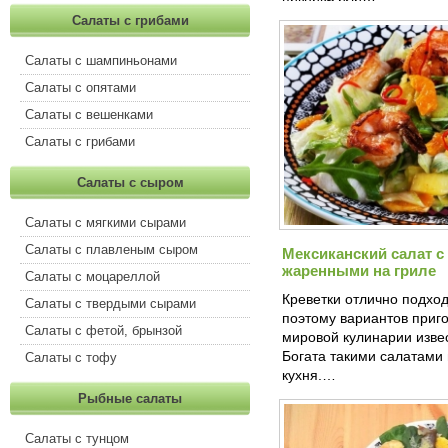
Салаты с грибами
Салаты с шампиньонами
Салаты с опятами
Салаты с вешенками
Салаты с грибами
Салаты с сыром
Салаты с мягкими сырами
Салаты с плавленым сыром
Мексиканский салат с
жаренными на гриле
Салаты с моцареллой
Креветки отлично подход
Салаты с твердыми сырами
поэтому вариантов приго
Салаты с фетой, брынзой
мировой кулинарии изве
Богата такими салатами 
Салаты с тофу
кухня.…
Рыбные салаты
Салаты с тунцом