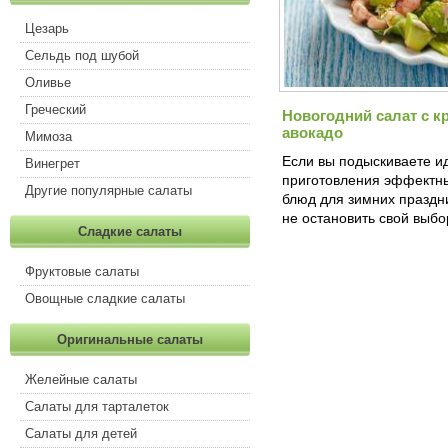
Цезарь
Сельдь под шубой
Оливье
Греческий
Новогодний салат с к
авокадо
Мимоза
Если вы подыскиваете и
Винегрет
приготовления эффектны
Другие популярные салаты
блюд для зимних праздн
не остановить свой выб
Сладкие салаты
Фруктовые салаты
Овощные сладкие салаты
Оригинальные салаты
Желейные салаты
Салаты для тарталеток
Салаты для детей