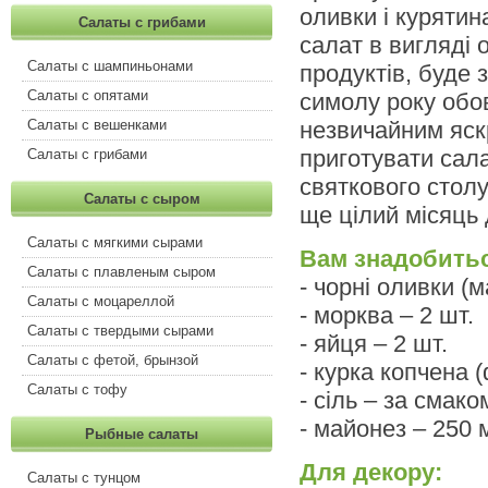
оливки і курятин
Салаты с грибами
салат в вигляді 
Салаты с шампиньонами
продуктів, буде 
Салаты с опятами
симолу року обов
Салаты с вешенками
незвичайним яск
приготувати сала
Салаты с грибами
святкового столу
Салаты с сыром
ще цілий місяць 
Салаты с мягкими сырами
Вам знадобить
Салаты с плавленым сыром
- чорні оливки (
Салаты с моцареллой
- морква – 2 шт.
Салаты с твердыми сырами
- яйця – 2 шт.
Салаты с фетой, брынзой
- курка копчена (
Салаты с тофу
- сіль – за смако
- майонез – 250 
Рыбные салаты
Для декору:
Салаты с тунцом