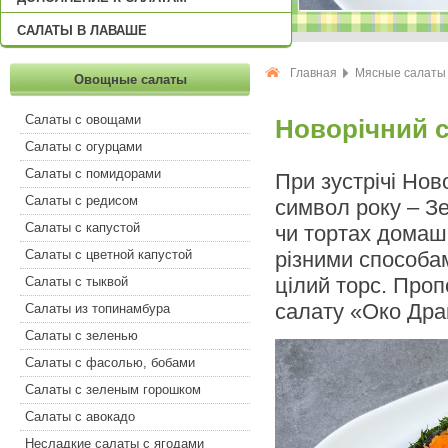
САЛАТЫ В ЛАВАШЕ
Главная
Мясные салаты
Овощные салаты
Салаты с овощами
Новорічний с
Салаты с огурцами
Салаты с помидорами
При зустрічі Нов
Салаты с редисом
символ року – Зе
Салаты с капустой
чи тортах домаш
Салаты с цветной капустой
різними способам
цілий торс. Проп
Салаты с тыквой
салату «Око Дра
Салаты из топинамбура
Салаты с зеленью
Салаты с фасолью, бобами
Салаты с зеленым горошком
Салаты с авокадо
Несладкие салаты с ягодами