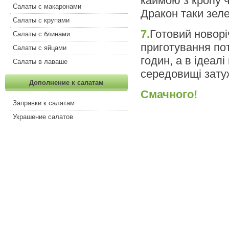
каймою з кропу 
Салаты с макаронами
Дракон таки зел
Салаты с крупами
7.
Готовий новорі
Салаты с блинами
приготування пот
Салаты с яйцами
годин, а в ідеал
Салаты в лаваше
середовищі затуж
Дополнение к салатам
Смачного!
Заправки к салатам
Украшение салатов