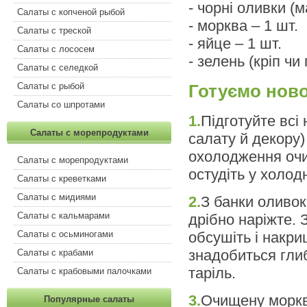
- чорні оливки (
Салаты с копченой рыбой
- морква – 1 шт.
Салаты с треской
- яйце – 1 шт.
Салаты с лососем
- зелень (кріп чи
Салаты с селедкой
Салаты с рыбой
Готуємо ново
Салаты со шпротами
1.
Підготуйте всі 
Салаты с морепродуктами
салату й декору) 
охолодження очис
Салаты с морепродуктами
остудіть у холодн
Салаты с креветками
Салаты с мидиями
2.
З банки оливок 
Салаты с кальмарами
дрібно наріжте. 
Салаты с осьминогами
обсушіть і накри
знадобиться гли
Салаты с крабами
таріль.
Салаты с крабовыми палочками
3.
Очищену моркву
Популярные салаты