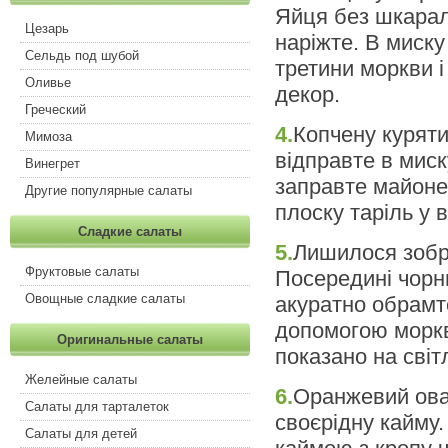
Яйця без шкаралу
Цезарь
наріжте. В миску
Сельдь под шубой
третини моркви 
Оливье
декор.
Греческий
4.
Копчену куряти
Мимоза
відправте в миск
Винегрет
заправте майонез
Другие популярные салаты
плоску таріль у 
Сладкие салаты
5.
Лишилося зобра
Фруктовые салаты
Посередині чорн
Овощные сладкие салаты
акуратно обрамт
допомогою моркв
Оригинальные салаты
показано на світ
Желейные салаты
6.
Оранжевий ова
Салаты для тарталеток
своєрідну кайму
Салаты для детей